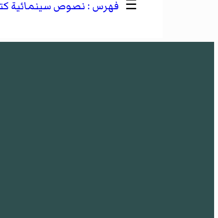
☰
نصوص سينمائية كتبه