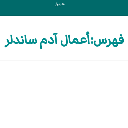
عريق
فهرس:أعمال آدم ساندلر