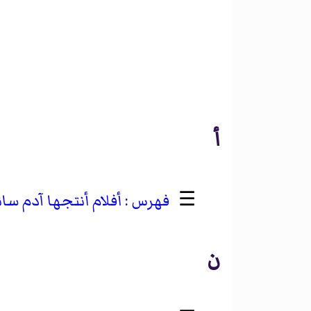
أ
☰
أفلام أنتجها آدم سان
ن