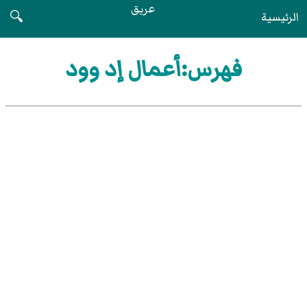
عريق
الرئيسية
🔍
فهرس:أعمال إد وود