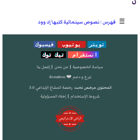
ن
☰
نصوص سينمائية كتبها إد وود
تويتر
يوتيوب
فيسبوك
انستقرام
تيك توك
سياسة الخصوصية
|
من نحن
|
إتصل بنا
تبرع و دعم ❤️ donation
المحتوى مرخص تحت
رخصة المشاع الإبداعي 3.0
شروط الإستخدام
|
إخلاء المسؤولية