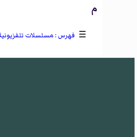
م
☰
مسلسلات تلفزيونية تق