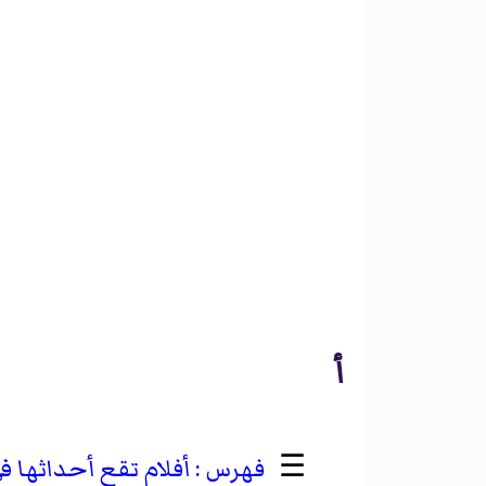
أ
☰
أفلام تقع أحداثها في ع