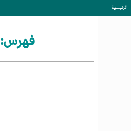
الرئيسية
فهرس:أع