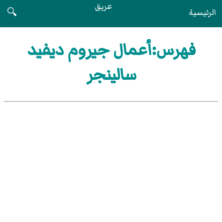
عريق
الرئيسية
🔍
فهرس:أعمال جيروم ديفيد
سالينجر