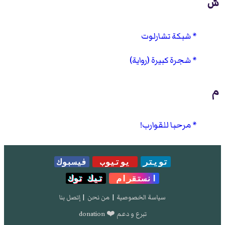
ش
شبكة تشارلوت
شجرة كبيرة (رواية)
م
مرحبا للقوارب!
تويتر
يوتيوب
فيسبوك
انستقرام
تيك توك
سياسة الخصوصية
|
من نحن
|
إتصل بنا
تبرع و دعم ❤️ donation