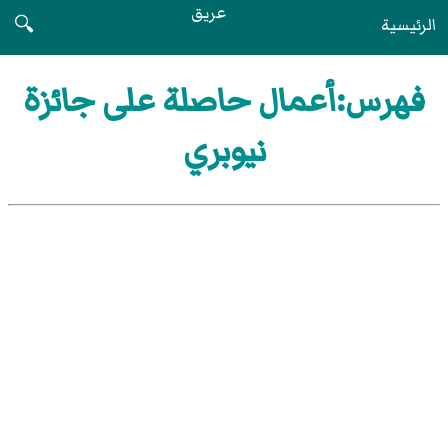
عريق
الرئيسية
🔍
فهرس:أعمال حاصلة على جائزة
نيوبري