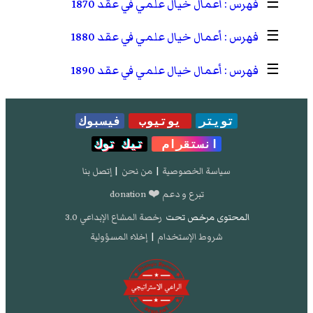
☰
أعمال خيال علمي في عقد 1870
☰
أعمال خيال علمي في عقد 1880
☰
أعمال خيال علمي في عقد 1890
تويتر
يوتيوب
فيسبوك
انستقرام
تيك توك
سياسة الخصوصية
|
من نحن
|
إتصل بنا
تبرع و دعم ❤️ donation
المحتوى مرخص تحت
رخصة المشاع الإبداعي 3.0
شروط الإستخدام
|
إخلاء المسؤولية