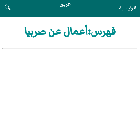
عريق
الرئيسية
🔍
فهرس:أعمال عن صربيا