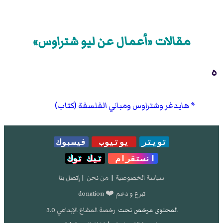
مقالات «أعمال عن ليو شتراوس»
ه
هايدغر وشتراوس ومباني الفلسفة (كتاب)
تويتر
يوتيوب
فيسبوك
انستقرام
تيك توك
سياسة الخصوصية
|
من نحن
|
إتصل بنا
تبرع و دعم ❤️ donation
المحتوى مرخص تحت
رخصة المشاع الإبداعي 3.0