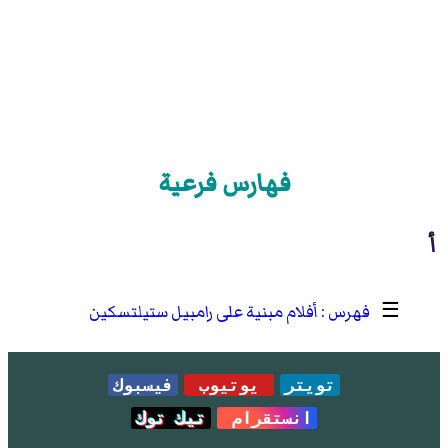
فهارس فرعية
أ
☰
أفلام مبنية على رامبيل ستيلتسكين
تويتر
يوتيوب
فيسبوك
انستقرام
تيك توك