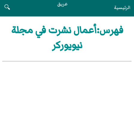
عريق
الرئيسية
🔍
فهرس:أعمال نشرت في مجلة
نيويوركر