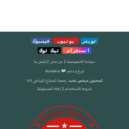
تويتر
يوتيوب
فيسبوك
انستقرام
تيك توك
سياسة الخصوصية
|
من نحن
|
إتصل بنا
تبرع و دعم ❤️ donation
المحتوى مرخص تحت
رخصة المشاع الإبداعي 3.0
شروط الإستخدام
|
إخلاء المسؤولية