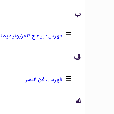
ب
☰
برامج تلفزيونية يمني
ف
☰
فن اليمن
ك