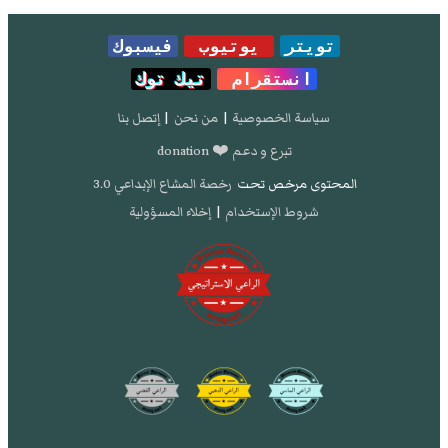
تويتر
يوتيوب
فيسبوك
انستقرام
تيك توك
سياسة الخصوصية
|
من نحن
|
إتصل بنا
تبرع و دعم ❤️ donation
المحتوى مرخص تحت
رخصة المشاع الإبداعي 3.0
شروط الإستخدام
|
إخلاء المسؤولية