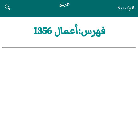
عريق
الرئيسية
🔍
فهرس:أعمال 1356