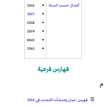
أعمال حسب السنة
:
1356
1357
1358
1359
1360
1361
فهارس فرعية
م
☰
مبان ومنشآت اكتملت في 1356