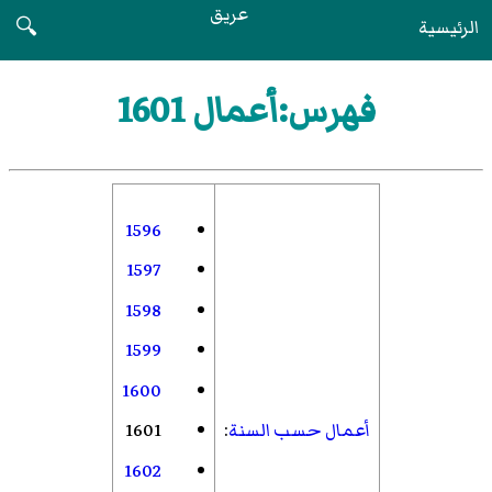
عريق
الرئيسية
🔍
فهرس:أعمال 1601
1596
1597
1598
1599
1600
أعمال حسب السنة
:
1601
1602