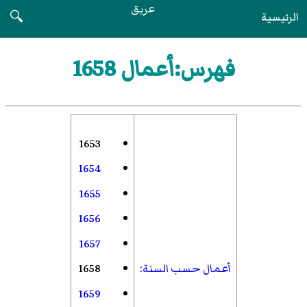
عريق
الرئيسية
🔍
فهرس:أعمال 1658
1653
1654
1655
1656
1657
أعمال حسب السنة
:
1658
1659