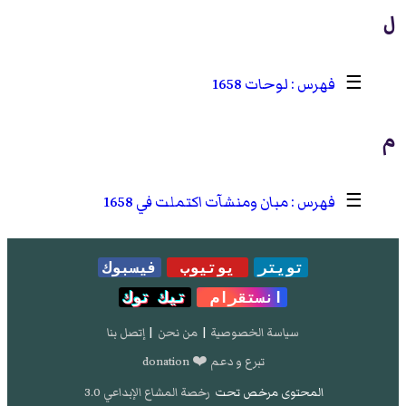
ل
☰
لوحات 1658
م
☰
مبان ومنشآت اكتملت في 1658
تويتر
يوتيوب
فيسبوك
انستقرام
تيك توك
سياسة الخصوصية
|
من نحن
|
إتصل بنا
تبرع و دعم ❤️ donation
المحتوى مرخص تحت
رخصة المشاع الإبداعي 3.0