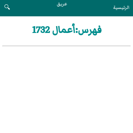
عريق
الرئيسية
🔍
فهرس:أعمال 1732