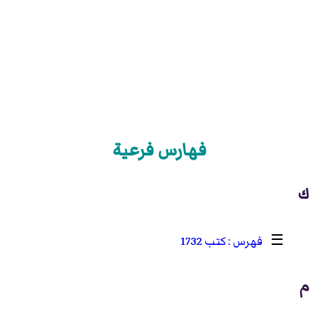
فهارس فرعية
ك
☰
كتب 1732
م