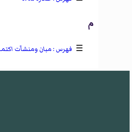
م
☰
مبان ومنشآت اكتملت ف