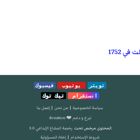
ي 1752
تويتر
يوتيوب
فيسبوك
انستقرام
تيك توك
سياسة الخصوصية
|
من نحن
|
إتصل بنا
تبرع و دعم ❤️ donation
المحتوى مرخص تحت
رخصة المشاع الإبداعي 3.0
شروط الإستخدام
|
إخلاء المسؤولية