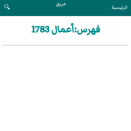
عريق
الرئيسية
🔍
فهرس:أعمال 1783