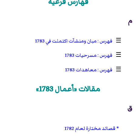
فهارس فرعية
م
☰
مبان ومنشآت اكتملت في 1783
☰
مسرحيات 1783
☰
معاهدات 1783
مقالات «أعمال 1783»
ق
قصائد مختارة لعام 1782