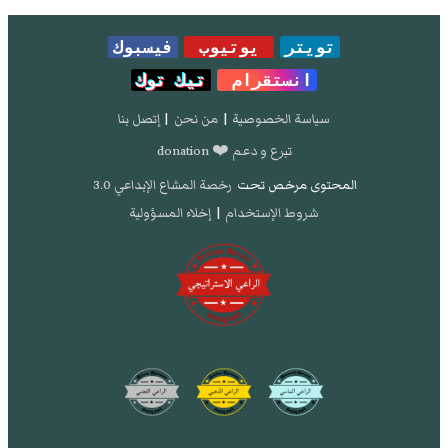
تويتر
يوتيوب
فيسبوك
انستقرام
تيك توك
سياسة الخصوصية
|
من نحن
|
إتصل بنا
تبرع و دعم ❤️ donation
المحتوى مرخص تحت
رخصة المشاع الإبداعي 3.0
شروط الإستخدام
|
إخلاء المسؤولية