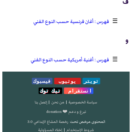
ف
☰
أغان فرنسية حسب النوع الفني
و
☰
أغنية أمريكية حسب النوع الفني
تويتر
يوتيوب
فيسبوك
انستقرام
تيك توك
سياسة الخصوصية
|
من نحن
|
إتصل بنا
تبرع و دعم ❤️ donation
المحتوى مرخص تحت
رخصة المشاع الإبداعي 3.0
شروط الإستخدام
|
إخلاء المسؤولية