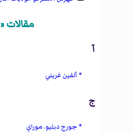
مقالات «أ
آ
آلفين غريني
ج
جورج دبليو. موراي