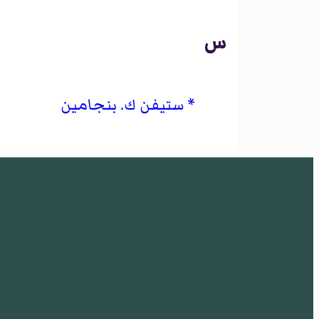
س
ستيفن ك. بنجامين