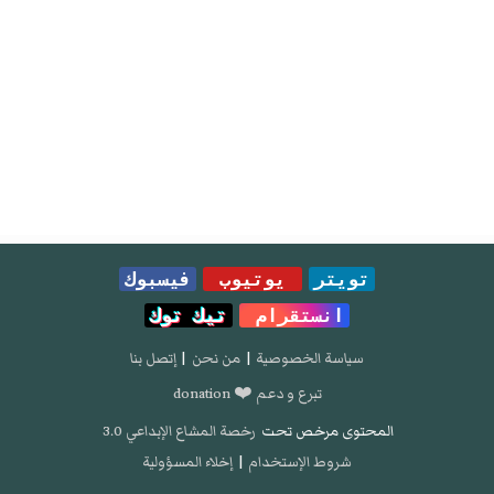
تويتر
يوتيوب
فيسبوك
انستقرام
تيك توك
سياسة الخصوصية
|
من نحن
|
إتصل بنا
تبرع و دعم ❤️ donation
المحتوى مرخص تحت
رخصة المشاع الإبداعي 3.0
شروط الإستخدام
|
إخلاء المسؤولية