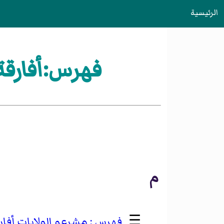
الرئيسية
فهرس:أفارقة 
م
☰
مشرعو الولايات أفارق