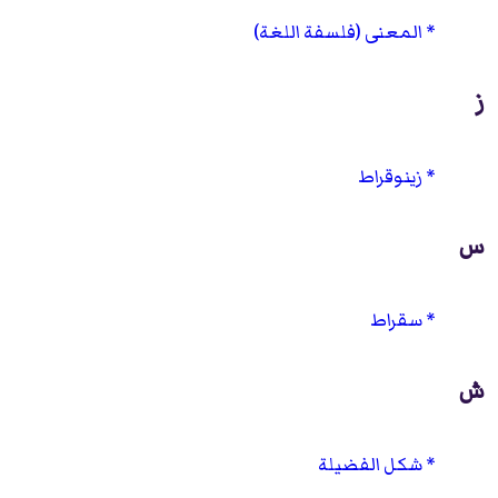
المعنى (فلسفة اللغة)
ز
زينوقراط
س
سقراط
ش
شكل الفضيلة