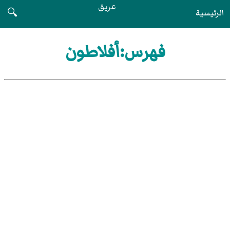
عريق
الرئيسية
🔍
فهرس:أفلاطون