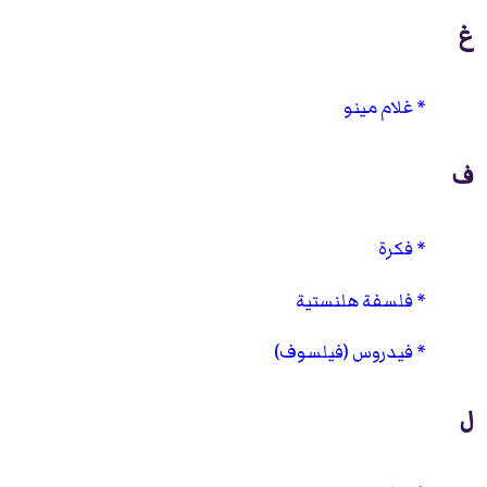
غ
غلام مينو
ف
فكرة
فلسفة هلنستية
فيدروس (فيلسوف)
ل