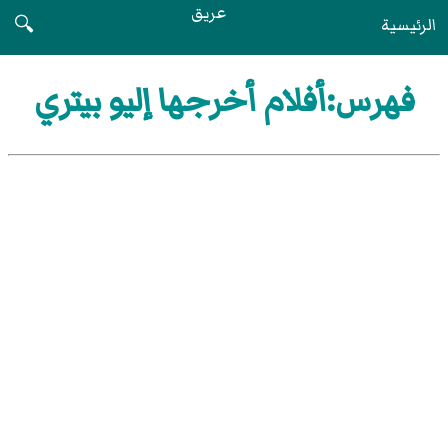
عريق
الرئيسية
🔍
فهرس:أفلام أخرجها إليو بيتري