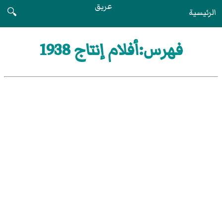
عريق
الرئيسية
🔍
فهرس:أفلام إنتاج 1938