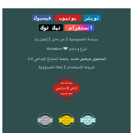
تويتر
يوتيوب
فيسبوك
انستقرام
تيك توك
سياسة الخصوصية
|
من نحن
|
إتصل بنا
تبرع و دعم ❤️ donation
المحتوى مرخص تحت
رخصة المشاع الإبداعي 3.0
شروط الإستخدام
|
إخلاء المسؤولية