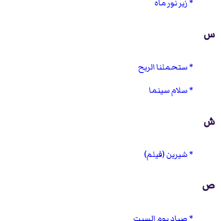
زير نور ماه
س
ستحملنا الريح
سلام سينما
ش
شيرين (فيلم)
ص
صياد يوم السبت