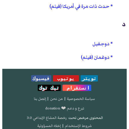
حدث ذات مرة في أمريكا (فيلم)
د
دوجفيل
دوغمان (فيلم)
تويتر
يوتيوب
فيسبوك
انستقرام
تيك توك
سياسة الخصوصية
|
من نحن
|
إتصل بنا
تبرع و دعم ❤️ donation
المحتوى مرخص تحت
رخصة المشاع الإبداعي 3.0
شروط الإستخدام
|
إخلاء المسؤولية