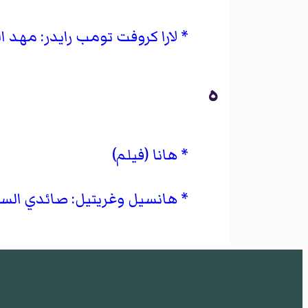
لارا كروفت تومب رايدر: مهد ا
ه
هانا (فيلم)
هانسيل وغريتيل: صائدي الس