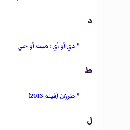
د
دي أو أي : ميت أو حي
ط
طرزان (فيلم 2013)
ل