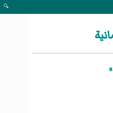
🔍
نية
»