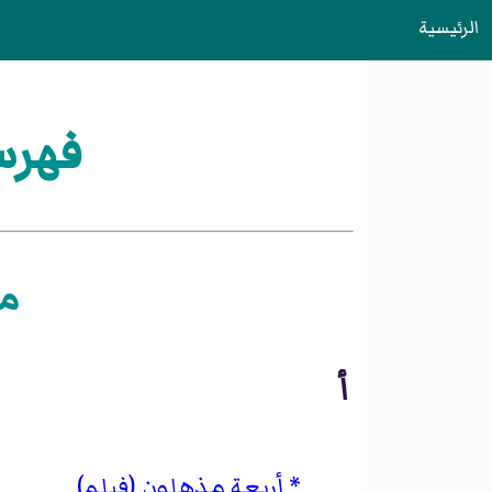
الرئيسية
فهرس
مق
أ
أربعة مذهلون (فيلم)