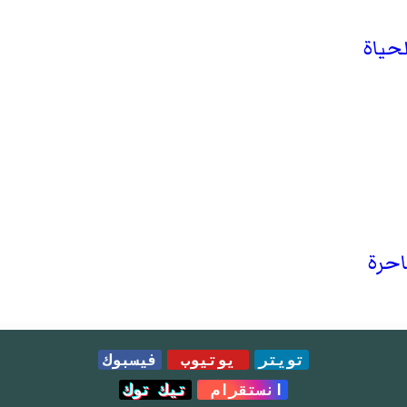
لحياة
احرة
تويتر
يوتيوب
فيسبوك
انستقرام
تيك توك