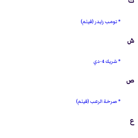
ت
تومب رايدر (فيلم)
ش
شريك 4-دي
ص
صرخة الرعب (فيلم)
ع