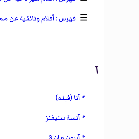
☰
أفلام وثائقية عن مم
آ
آنا (فيلم)
آنسة ستيفنز
آيرون مان 3