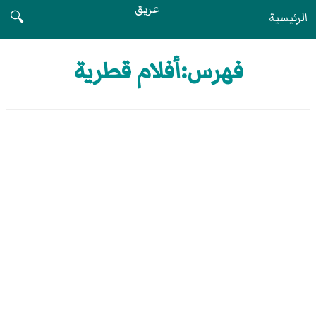
عريق
الرئيسية
🔍
فهرس:أفلام قطرية