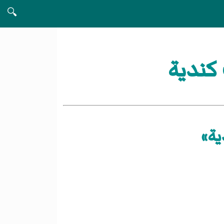
🔍
كندية
ية»