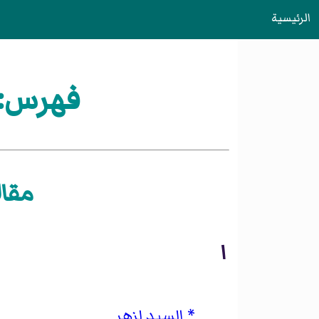
الرئيسية
فهرس:أ
مقال
ا
السيد لزهر