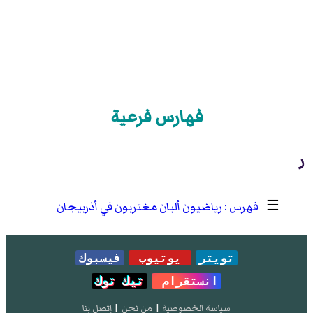
فهارس فرعية
ر
☰
رياضيون ألبان مغتربون في أذربيجان
تويتر
يوتيوب
فيسبوك
انستقرام
تيك توك
سياسة الخصوصية
|
من نحن
|
إتصل بنا