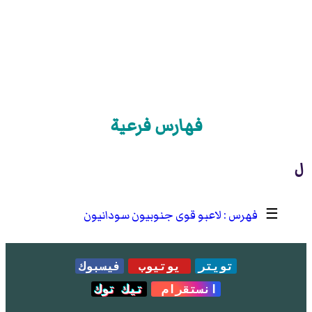
فهارس فرعية
ل
☰
لاعبو قوى جنوبيون سودانيون
تويتر
يوتيوب
فيسبوك
انستقرام
تيك توك