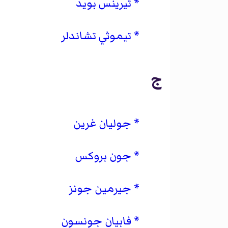
تيرينس بويد
تيموثي تشاندلر
ج
جوليان غرين
جون بروكس
جيرمين جونز
فابيان جونسون