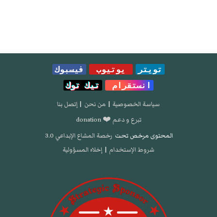
تويتر
يوتيوب
فيسبوك
انستقرام
تيك توك
سياسة الخصوصية
|
من نحن
|
إتصل بنا
تبرع و دعم ❤️ donation
المحتوى مرخص تحت
رخصة المشاع الإبداعي 3.0
شروط الإستخدام
|
إخلاء المسؤولية