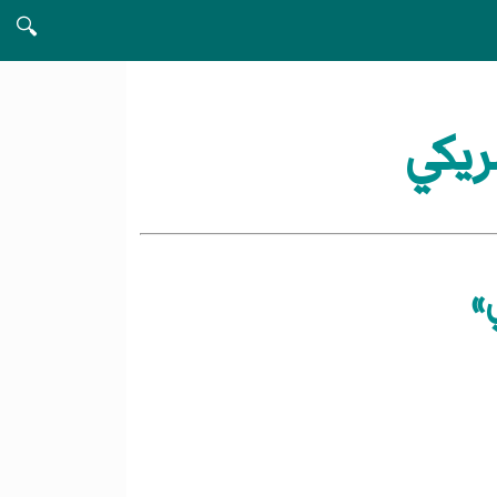
🔍
ريكي
»