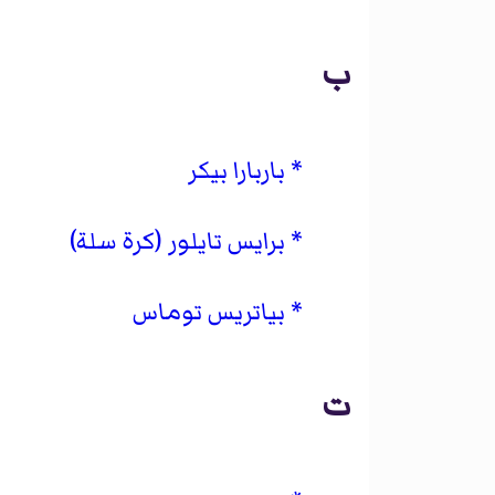
ب
باربارا بيكر
برايس تايلور (كرة سلة)
بياتريس توماس
ت