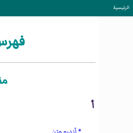
الرئيسية
فهرس:
مق
أ
أندرو وتن