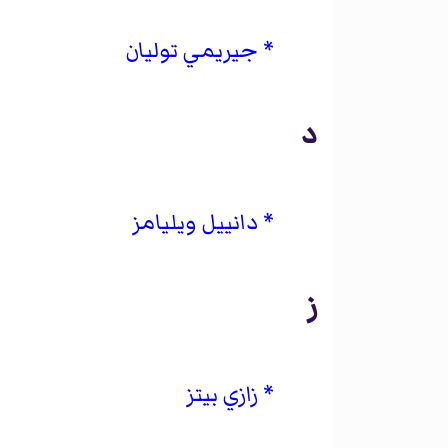
جيريمي توليان
د
دانييل ويليامز
ز
زازي بيتز