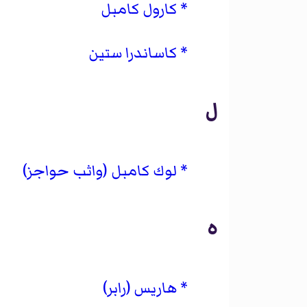
كارول كامبل
كاساندرا ستين
ل
لوك كامبل (واثب حواجز)
ه
هاريس (رابر)