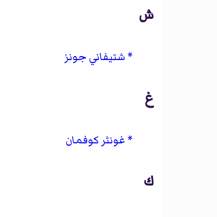
ش
شتيفاني جونز
غ
غونثر كوفمان
ك