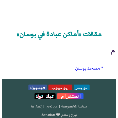
مقالات «أماكن عبادة في بوسان»
م
مسجد بوسان
تويتر
يوتيوب
فيسبوك
انستقرام
تيك توك
سياسة الخصوصية
|
من نحن
|
إتصل بنا
تبرع و دعم ❤️ donation