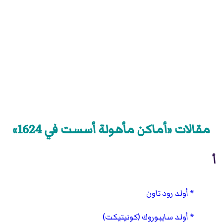
مقالات «أماكن مأهولة أسست في 1624»
أ
أولد رود تاون
أولد سايبوروك (كونيتيكت)