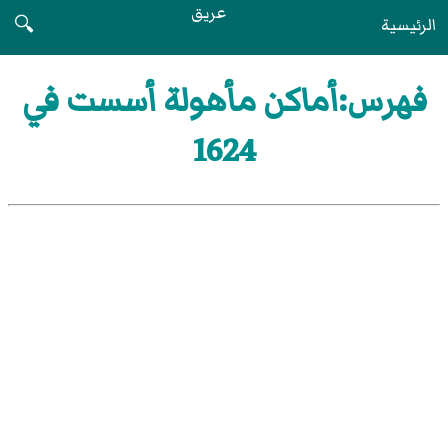
عريق
الرئيسية
🔍
فهرس:أماكن مأهولة أسست في
1624