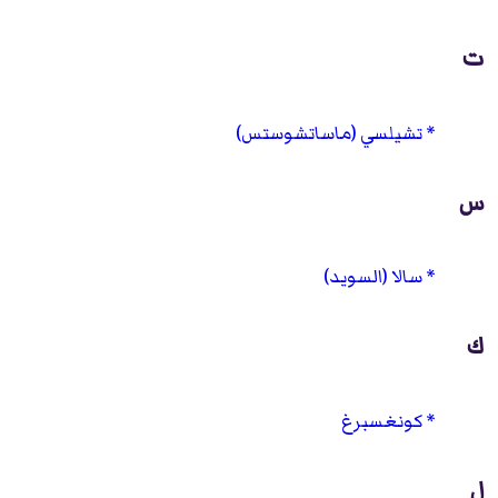
ت
تشيلسي (ماساتشوستس)
س
سالا (السويد)
ك
كونغسبرغ
ل