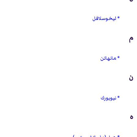
ليخوسلافل
م
مانهاتن
ن
نيويورك
ه