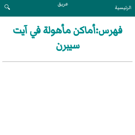
عريق
الرئيسية
🔍
فهرس:أماكن مأهولة في آيت
سيبرن