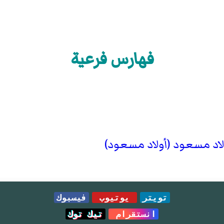
فهارس فرعية
لاد مسعود (أولاد مسعود)
تويتر
يوتيوب
فيسبوك
انستقرام
تيك توك