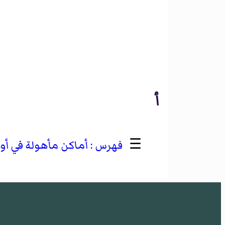
أ
☰
أماكن مأهولة في أو