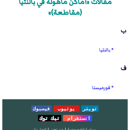
مقالات «أماكن مأهولة في بالنثيا
(مقاطعة)»
ب
بالنثيا
ف
فورميستا
تويتر
يوتيوب
فيسبوك
انستقرام
تيك توك
سياسة الخصوصية
|
من نحن
|
إتصل بنا