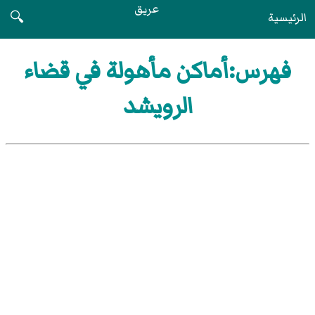
عريق
الرئيسية
🔍
فهرس:أماكن مأهولة في قضاء
الرويشد