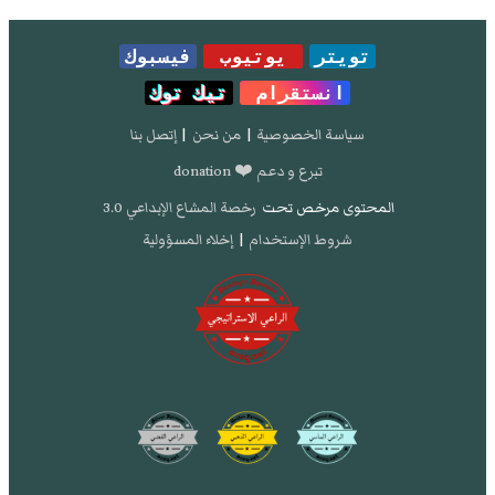
تويتر
يوتيوب
فيسبوك
انستقرام
تيك توك
سياسة الخصوصية
|
من نحن
|
إتصل بنا
تبرع و دعم ❤️ donation
المحتوى مرخص تحت
رخصة المشاع الإبداعي 3.0
شروط الإستخدام
|
إخلاء المسؤولية