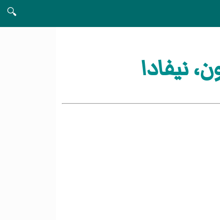
🔍
، نيفادا