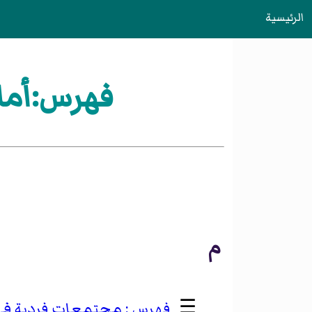
الرئيسية
فهرس:أماك
م
☰
مجتمعات فردية في 