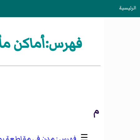
الرئيسية
فهرس:أماكن مأه
م
☰
مدن في مقاطعة يوني