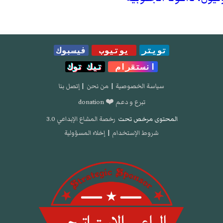
تويتر
يوتيوب
فيسبوك
انستقرام
تيك توك
سياسة الخصوصية
|
من نحن
|
إتصل بنا
تبرع و دعم ❤️ donation
المحتوى مرخص تحت
رخصة المشاع الإبداعي 3.0
شروط الإستخدام
|
إخلاء المسؤولية