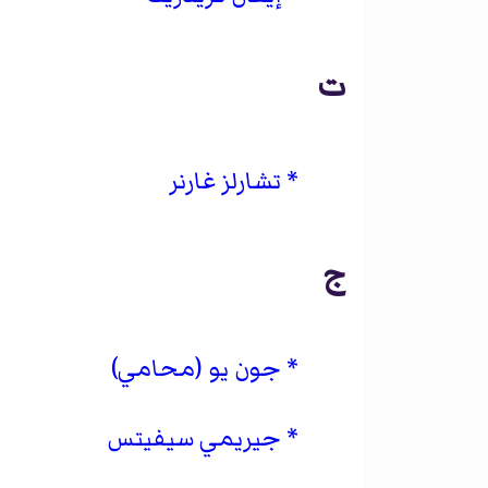
ت
تشارلز غارنر
ج
جون يو (محامي)
جيريمي سيفيتس