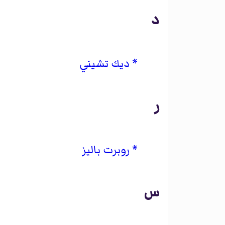
د
ديك تشيني
ر
روبرت باليز
س