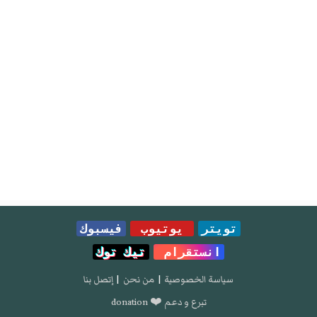
تويتر
يوتيوب
فيسبوك
انستقرام
تيك توك
سياسة الخصوصية
|
من نحن
|
إتصل بنا
تبرع و دعم ❤️ donation