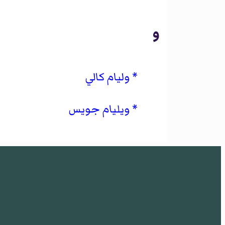
و
وليام كالي
ويليام جويس