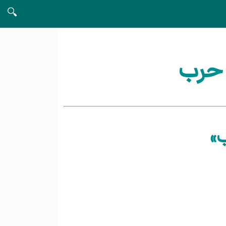
🔍
 حرب
ب»