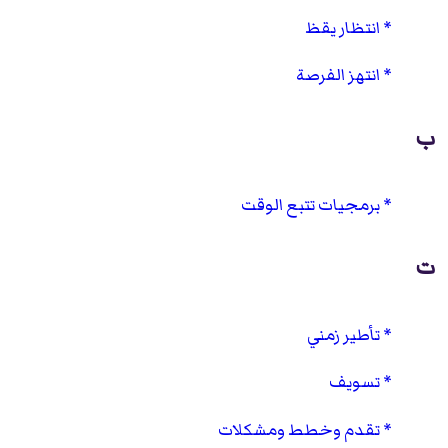
انتظار يقظ
انتهز الفرصة
ب
برمجيات تتبع الوقت
ت
تأطير زمني
تسويف
تقدم وخطط ومشكلات