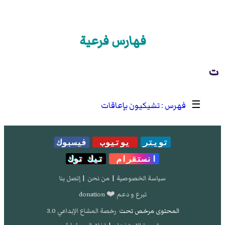
فهارس فرعية
ت
☰
تشيكيون بإعاقات
تويتر
يوتيوب
فيسبوك
انستقرام
تيك توك
سياسة الخصوصية
|
من نحن
|
إتصل بنا
تبرع و دعم ❤️ donation
المحتوى مرخص تحت
رخصة المشاع الإبداعي 3.0