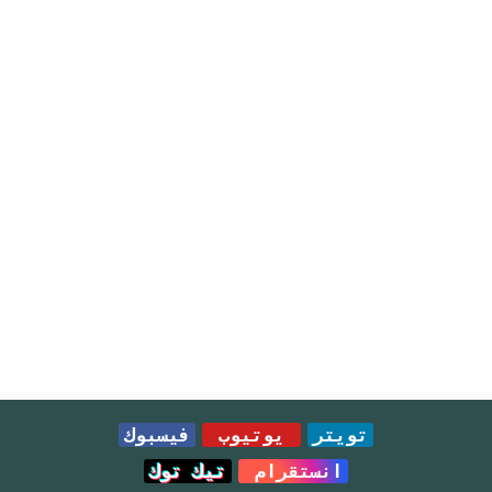
تويتر
يوتيوب
فيسبوك
انستقرام
تيك توك