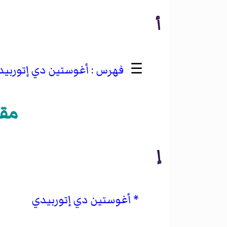
أ
☰
أغوستين دي إتوربيد
مقالا
إ
أغوستين دي إتوربيدي