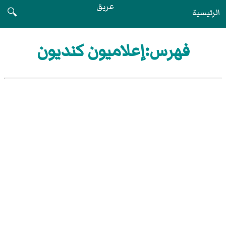
عريق
الرئيسية
🔍
فهرس:إعلاميون كنديون