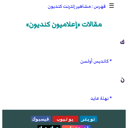
☰
مشاهير إنترنت كنديون
مقالات «إعلاميون كنديون»
ك
كانديس أولسن
ن
نهلة عايد
تويتر
يوتيوب
فيسبوك