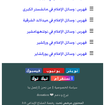
☰
وسائل الإعلام في مانشستر الكبرى
☰
وسائل الإعلام في ميدلاند الشرقية
☰
وسائل الإعلام في نوتنغهامشير
☰
وسائل الإعلام في وركشير
☰
وسائل الإعلام في يوركشاير
تويتر
يوتيوب
فيسبوك
انستقرام
تيك توك
سياسة الخصوصية
|
من نحن
|
إتصل بنا
تبرع و دعم ❤️ donation
المحتوى مرخص تحت
رخصة المشاع الإبداعي 3.0