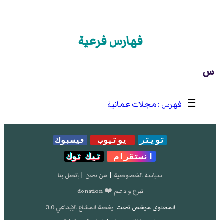
فهارس فرعية
س
☰
مجلات عمانية
تويتر
يوتيوب
فيسبوك
انستقرام
تيك توك
سياسة الخصوصية
|
من نحن
|
إتصل بنا
تبرع و دعم ❤️ donation
المحتوى مرخص تحت
رخصة المشاع الإبداعي 3.0