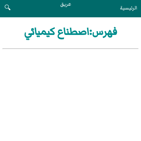
عريق
الرئيسية
🔍
فهرس:اصطناع كيميائي