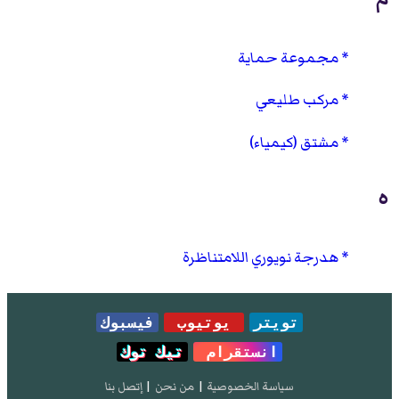
مجموعة حماية
مركب طليعي
مشتق (كيمياء)
ه
هدرجة نويوري اللامتناظرة
تويتر
يوتيوب
فيسبوك
انستقرام
تيك توك
سياسة الخصوصية
|
من نحن
|
إتصل بنا