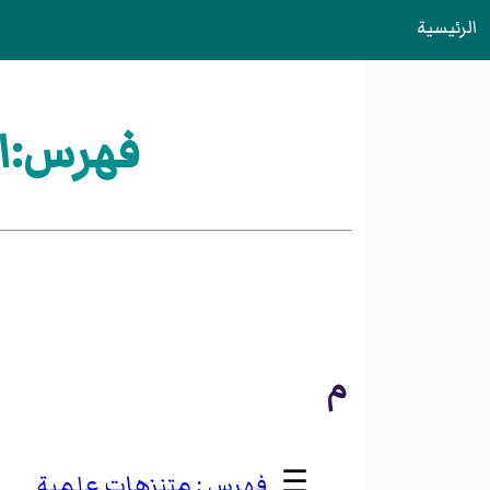
الرئيسية
فهرس:الت
م
☰
متنزهات علمية