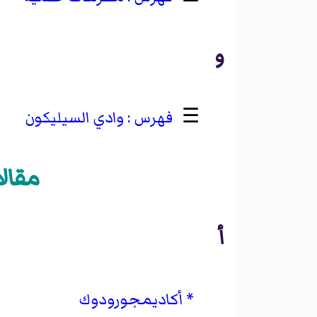
و
☰
وادي السيليكون
مقالا
أ
أكاديمجورودوك