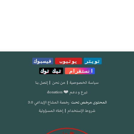
تويتر
يوتيوب
فيسبوك
انستقرام
تيك توك
سياسة الخصوصية
|
من نحن
|
إتصل بنا
تبرع و دعم ❤️ donation
المحتوى مرخص تحت
رخصة المشاع الإبداعي 3.0
شروط الإستخدام
|
إخلاء المسؤولية