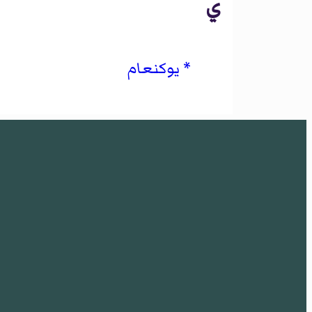
ي
يوكنعام