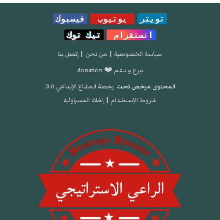
تويتر
يوتيوب
فيسبوك
انستقرام
تيك توك
سياسة الخصوصية
|
من نحن
|
إتصل بنا
تبرع و دعم ❤️ donation
المحتوى مرخص تحت
رخصة المشاع الإبداعي 3.0
شروط الإستخدام
|
إخلاء المسؤولية